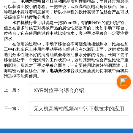
三、
电动角位移台
丝杠驱动的品质和性能很高，而且经过精磨偶
可以获得比较小的导程。一把来说，武汉高精度电动角位移台厂家，
导程越小意味着精度越高，所以小导程的设计实现了位移台产品可以
等级较高的精度和分辨率。
水在机械行业可以说是一把双ren剑，有的时候它的使用是*的，
但是在更多时候它对机械产品的腐蚀性还是有的，比如手动平移台，
位移台，它在使用的过程中就比较怕水，客户手动平移台一定要注意
防水。
在使用的过程中，手动平移台会不可避免地接触到水，比如在加
工中心和车床上使用的手动平移台经过会有水溅到上面，这时候如果
遇到分水性能不好的润滑油就会导致油被水分解的情况，长期下去平
移台就处于一个无润滑的工作状态中，这对其滑动性会产生比较严重
的影响。所以对于手动平移台而言，一定要使用比较好的润滑油，上
海精密xy轴位移台厂家，
电动角位移台
以免当油滴到切削液中而将其
污染掉不能再使用。
上一篇：
XYR对位平台综合介绍
下一篇：
无人机高蜜柚视频APP污下载技术的应用