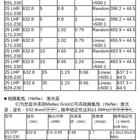
691-230
>500:1
25 LHR
632.8
5
0.8
1
Random
396.2 × 44.5
151-230
25 LHP
632.8
5
0.8
1
Linear,
396.2 × 44.5
151-230
>500:1
25 LHR
632.8
7
1.02
0.79
Random
455.9 × 44.5
171-230
25 LHP
632.8
7
1.02
0.79
Linear,
455.9 × 44.5
171-230
>500:1
25 LHR
632.8
10
0.65
1.24
Random
483.9 × 44.5
991-230
25 LHP
632.8
10
0.65
1.24
Linear,
483.9 × 44.5
991-230
>500:1
25 LHP
632.8
25
1.23
0.66
Linear,
637.3 ×
828-230
>500:1
44.5
25 LHP
632.8
35
1.23
0.66
Linear,
637.3 ×
928-230
>500:1
44.5
■ 稳频氦氖（HeNe） 激光器
们为您提供美国Melles Griot公司高稳频氦氖（HeNe）激光
器，波长：632.8nm，频率稳定性达到±1.0MHz。
型号
波长
输出功率
光束直
发散角
频率稳定性
（nm）
（mW）
径（mm）
（mrad）
（1 min/1
hr/8 hrs）
25 STP
632.8
0.5–0.95
0.48
1.7
±1.0/±2.0/±3.0
910-230
MHz