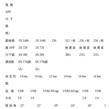
视频
APP
污下
载
维）
蜜柚视
1X:1440
1X:1440
256
512（有
256（有
256（有
频APP
2X:720
2X:720
效通道
效通道
效通道
污下载
4X:360
4X:360
380）
216）
235）
通道数
8X:176(默
8X:176(默
认)
认)
动态范
14 bits
14 bits
12 bits
14 bits
14 bits
14 bits
围
连接
USB
USB
USB2.0/Gige
USB2.0/Gige
USB
USB
方式
3.0
3.0
2.0
2.0
视场角
22°
22°
18°
24°
18°
18°