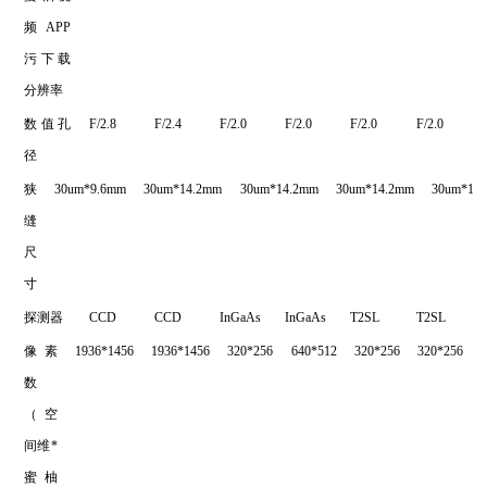
频APP
污下载
分辨率
数值孔
F/2.8
F/2.4
F/2.0
F/2.0
F/2.0
F/2.0
径
狭
30um*9.6mm
30um*14.2mm
30um*14.2mm
30um*14.2mm
30um*14
缝
尺
寸
探测器
CCD
CCD
InGaAs
InGaAs
T2SL
T2SL
像素
1936*1456
1936*1456
320*256
640*512
320*256
320*256
数
（空
间维*
蜜柚