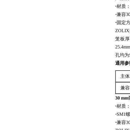
·
材质
·
兼容3
·
固定方
ZOLI
笼板厚度
25.4
孔均为S
通用参
主体
兼容
30 m
·
材质
·
SM1
·
兼容3