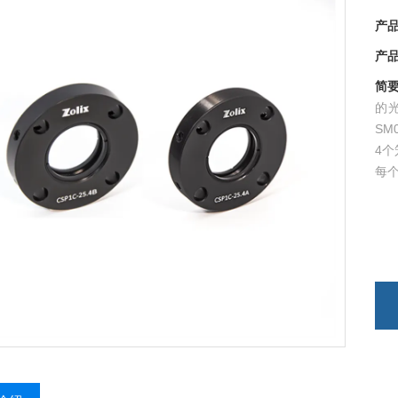
产品
产品
简要描
的光
SM
4个
每个