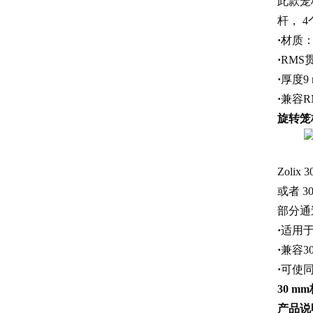
此款笼板
杆，
·
材质
·
RMS贯
·
厚度9 
·
兼容R
旋转笼
Zoli
或者 3
部分通
·
适用于
·
兼容3
·
可使同
30 m
m
产品说