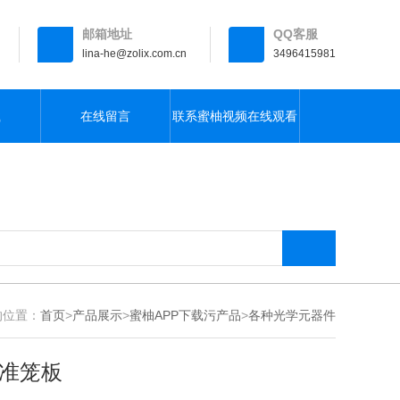
邮箱地址
QQ客服
lina-he@zolix.com.cn
3496415981
载
在线留言
联系蜜柚视频在线观看
全集免费下载
：
首页
>
产品展示
>
蜜柚APP下载污产品
>
各种光学元器件
标准笼板