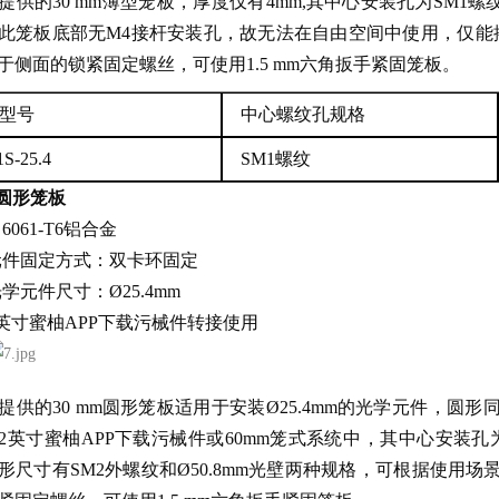
X提供的30 mm薄型笼板，厚度仅有4mm,其中心安装孔为SM1螺
，此笼板底部无M4接杆安装孔，故无法在自由空间中使用，仅能
于侧面的锁紧固定螺丝，可使用1.5 mm六角扳手紧固笼板。
型号
中心螺纹孔规格
S-25.4
SM1螺纹
m圆形笼板
：6061-T6铝合金
件固定方式：双卡环固定
学元件尺寸：Ø25.4mm
英寸蜜柚APP下载污械件转接使用
X提供的30 mm圆形笼板适用于安装Ø25.4mm的光学元件，圆
英寸蜜柚APP下载污械件或60mm笼式系统中，其中心安装孔为SM1
。外形尺寸有SM2外螺纹和Ø50.8mm光壁两种规格，可根据