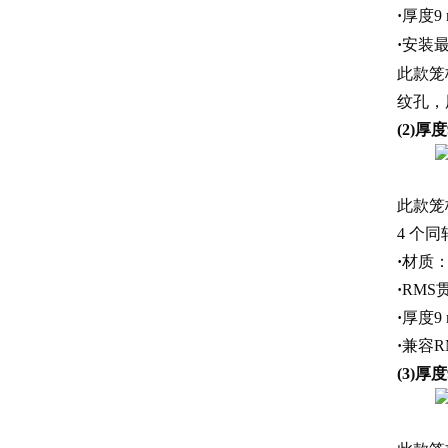
·
厚度9 
·
安装最
此款笼板
纹孔
(2)
此款笼板
4 个同
·
材质
·
RMS贯
·
厚度9 
·
兼容R
(3)厚