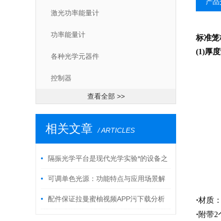
产品
激光功率能量计
功率能量计
标准笼
(1)厚
各种光学元器件
控制器
查看全部 >>
相关文章
/ ARTICLES
隔振光学平台是现代光学实验*的设备之
一
可调单色光源：功能特点与应用场景解
析
配件保证拉曼蜜柚视频APP污下载分析
·
材质
·
附带2
仪的效率