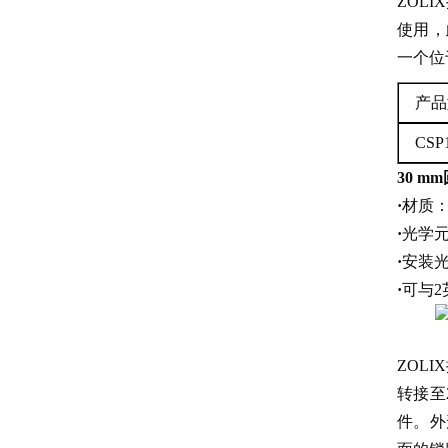
ZOLI
使用
一个位
产品
CSP1
30 m
·
材质
·
光学元
·
安装光
·
可与2
ZOLI
转接至2
件