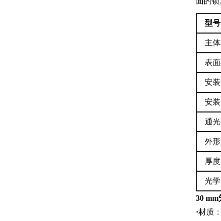
面的锁紧
型号
主体
表面
安装
安装
通光
外形
厚度
光学
30 m
·
材质